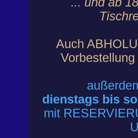
... und ab 1
Tischre
Auch ABHOLUN
Vorbestellung 
außerd
dienstags bis s
mit RESERVIERU
U