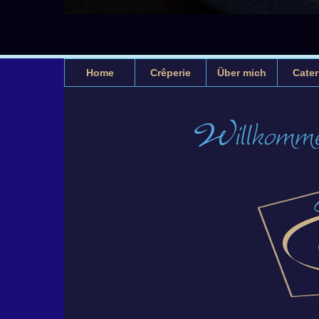
Home
Crêperie
Über mich
Cater