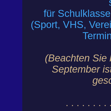
für Schulklass
(Sport, VHS, Verei
Termi
(Beachten Sie b
September 
ges
. . . . . . . . 