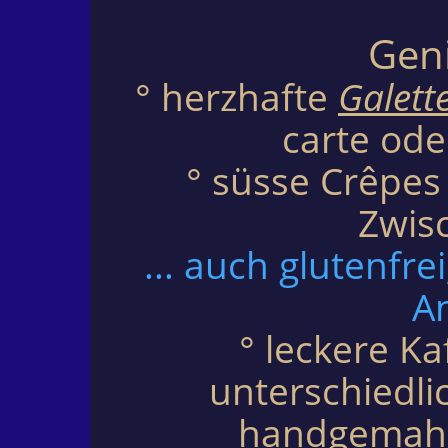
Gen
° herzhafte
Galett
carte ode
° süsse Crêpes 
Zwis
... auch glutenfre
An
° leckere Ka
unterschiedli
handgemahle